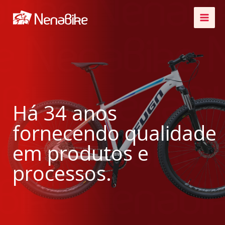
Ir
para
o
conteúdo
Há 34 anos
fornecendo qualidade
em produtos e
processos.